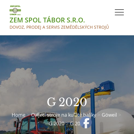
Skip
to
ZEM SPOL TÁBOR S.R.O.
content
DOVOZ, PRODEJ A SERVIS ZEMĚDĚLSKÝCH STROJŮ
G 2020
Home
Ovíjecí stroje na kulaté balíky
Göweil
G 2020
G 2020