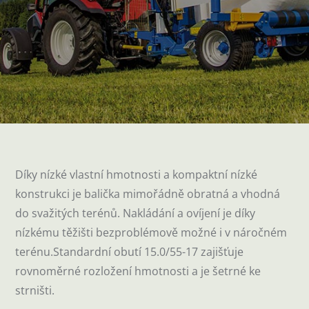
Díky nízké vlastní hmotnosti a kompaktní nízké
konstrukci je balička mimořádně obratná a vhodná
do svažitých terénů. Nakládání a ovíjení je díky
nízkému těžišti bezproblémově možné i v náročném
terénu.Standardní obutí 15.0/55-17 zajišťuje
rovnoměrné rozložení hmotnosti a je šetrné ke
strništi.