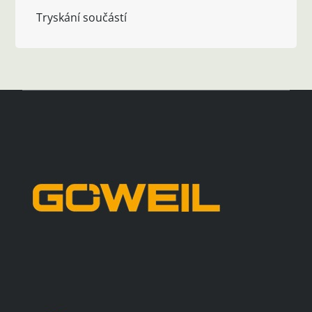
Tryskání součástí