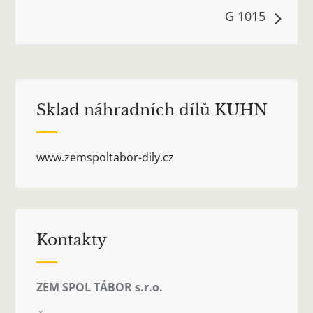
pro
G 1015
příspěvek
Sklad náhradních dílů KUHN
www.zemspoltabor-dily.cz
Kontakty
ZEM SPOL TÁBOR s.r.o.