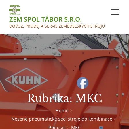
Skip
to
ZEM SPOL TÁBOR S.R.O.
content
DOVOZ, PRODEJ A SERVIS ZEMĚDĚLSKÝCH STROJŮ
Rubrika:
MKC
Home
Nesené pneumatické secí stroje do kombinace
Pneusej
MKC