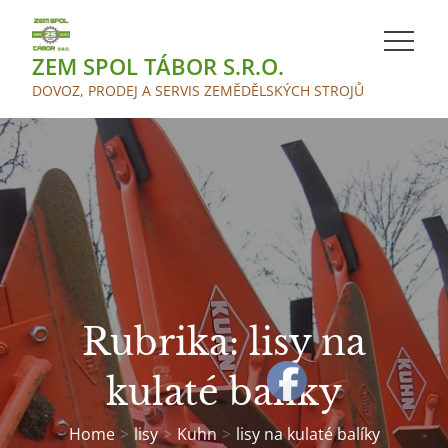
Skip
to
ZEM SPOL TÁBOR S.R.O.
content
DOVOZ, PRODEJ A SERVIS ZEMĚDĚLSKÝCH STROJŮ
Rubrika:
lisy na
kulaté balíky
Home
lisy
Kuhn
lisy na kulaté balíky