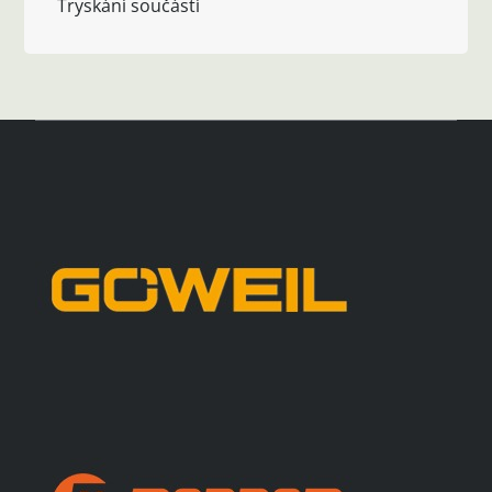
Tryskání součástí