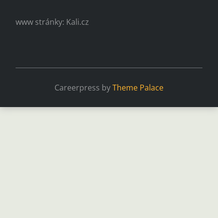
www stránky: Kali.cz
Careerpress by
Theme Palace