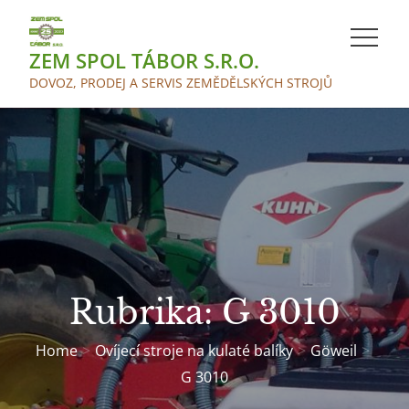
Skip
to
ZEM SPOL TÁBOR S.R.O.
content
DOVOZ, PRODEJ A SERVIS ZEMĚDĚLSKÝCH STROJŮ
Rubrika:
G 3010
Home
Ovíjecí stroje na kulaté balíky
Göweil
G 3010