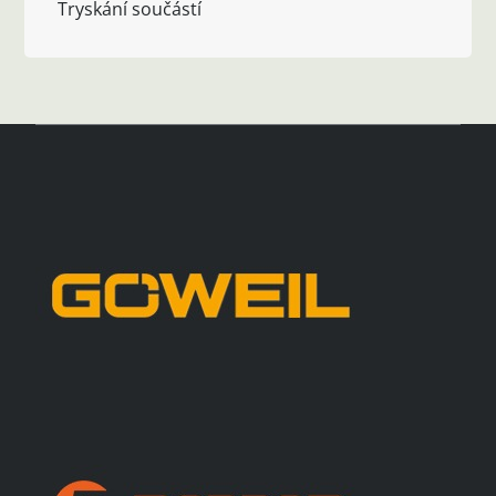
Tryskání součástí