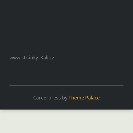
www stránky: Kali.cz
Careerpress by
Theme Palace