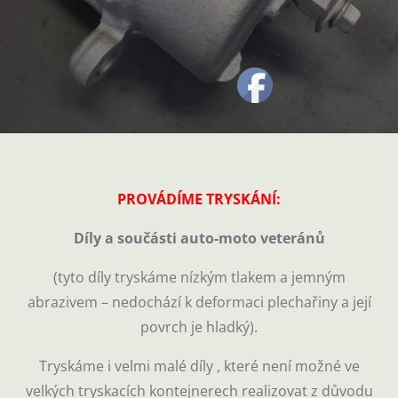
PROVÁDÍME TRYSKÁNÍ:
Díly a součásti auto-moto veteránů
(tyto díly tryskáme nízkým tlakem a jemným
abrazivem – nedochází k deformaci plechařiny a její
povrch je hladký).
Tryskáme i velmi malé díly , které není možné ve
velkých tryskacích kontejnerech realizovat z důvodu