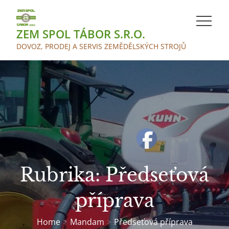
Skip
to
ZEM SPOL TÁBOR S.R.O.
content
DOVOZ, PRODEJ A SERVIS ZEMĚDĚLSKÝCH STROJŮ
Rubrika:
Předseťová
příprava
Home
Mandam
Předseťová příprava