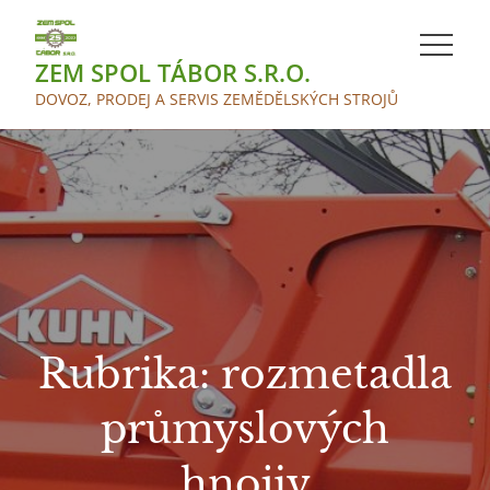
Skip
to
ZEM SPOL TÁBOR S.R.O.
content
DOVOZ, PRODEJ A SERVIS ZEMĚDĚLSKÝCH STROJŮ
Rubrika:
rozmetadla
průmyslových
hnojiv