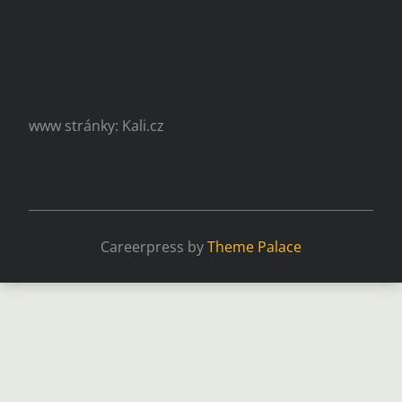
www stránky: Kali.cz
Careerpress by
Theme Palace