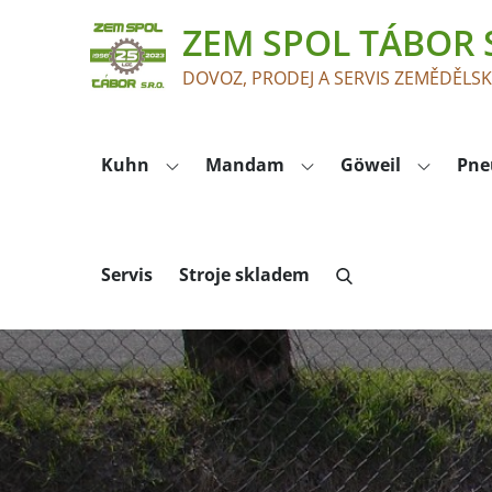
Skip
ZEM SPOL TÁBOR S
to
content
DOVOZ, PRODEJ A SERVIS ZEMĚDĚLS
Kuhn
Mandam
Göweil
Pne
Servis
Stroje skladem