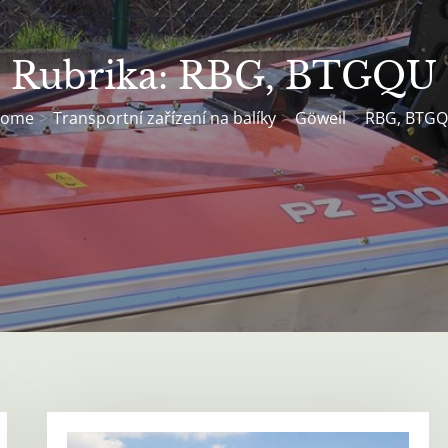
Rubrika:
RBG, BTGQU
ome
Transportní zařízení na balíky
Göweil
RBG, BTG