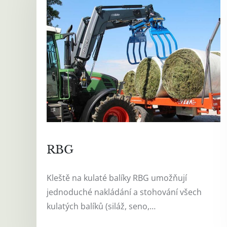
RBG
Kleště na kulaté balíky RBG umožňují
jednoduché nakládání a stohování všech
kulatých balíků (siláž, seno,…