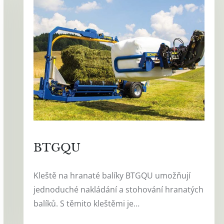
BTGQU
Kleště na hranaté balíky BTGQU umožňují
jednoduché nakládání a stohování hranatých
balíků. S těmito kleštěmi je…