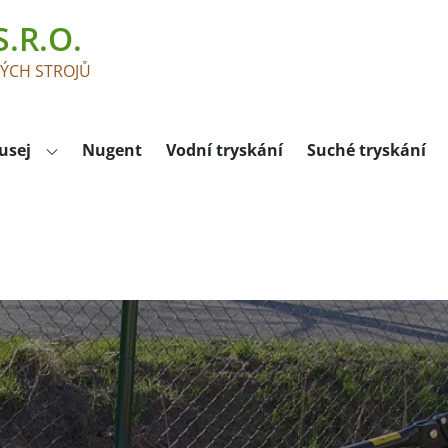
.R.O.
KÝCH STROJŮ
usej
Nugent
Vodní tryskání
Suché tryskání