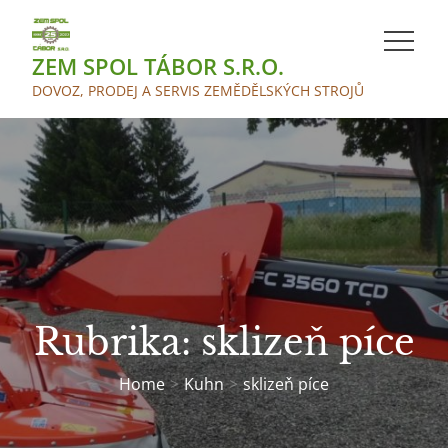
Skip
to
ZEM SPOL TÁBOR S.R.O.
content
DOVOZ, PRODEJ A SERVIS ZEMĚDĚLSKÝCH STROJŮ
Rubrika:
sklizeň píce
Home
Kuhn
sklizeň píce