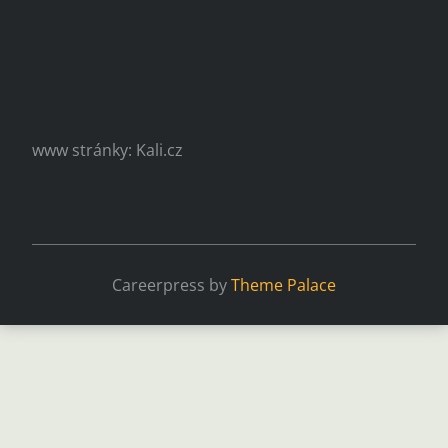
www stránky: Kali.cz
Careerpress by
Theme Palace