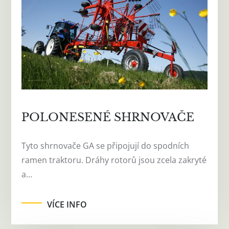
POLONESENÉ SHRNOVAČE
Tyto shrnovače GA se připojují do spodních
ramen traktoru. Dráhy rotorů jsou zcela zakryté
a…
VÍCE INFO