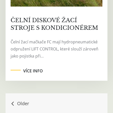
ČELNÍ DISKOVÉ ŽACÍ
STROJE S KONDICIONÉREM
Čelní žací mačkače FC mají hydropneumatické
odpružení LIFT CONTROL, které slouží zároveň
jako pojistka při…
VÍCE INFO
Navigace
Older