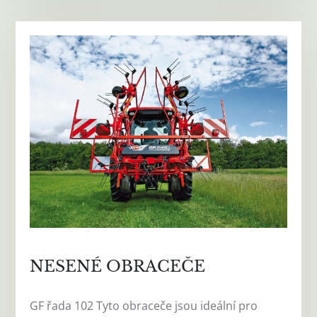
NESENÉ OBRACEČE
GF řada 102 Tyto obraceče jsou ideální pro