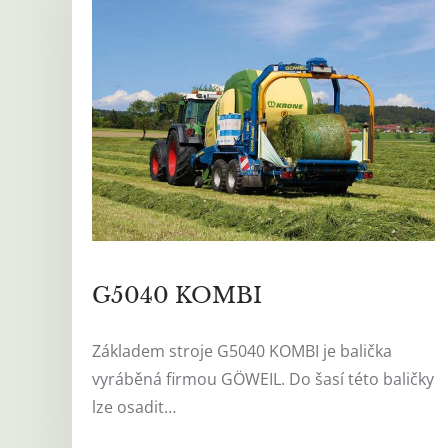
G5040 KOMBI
Základem stroje G5040 KOMBI je balička
vyráběná firmou GÖWEIL. Do šasí této baličky
lze osadit…