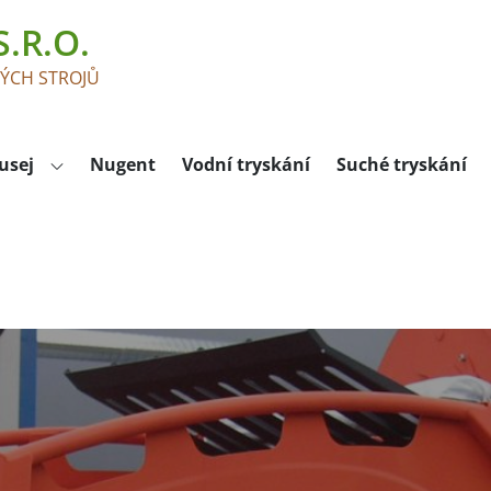
.R.O.
KÝCH STROJŮ
usej
Nugent
Vodní tryskání
Suché tryskání