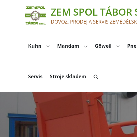
Skip
ZEM SPOL TÁBOR S
to
content
DOVOZ, PRODEJ A SERVIS ZEMĚDĚLS
Kuhn
Mandam
Göweil
Pne
Servis
Stroje skladem