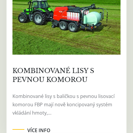
KOMBINOVANÉ LISY S
PEVNOU KOMOROU
Kombinované lisy s baličkou s pevnou lisovací
komorou FBP mají nově koncipovaný systém
vkládání hmoty,…
VÍCE INFO