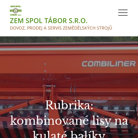
Skip
to
ZEM SPOL TÁBOR S.R.O.
content
DOVOZ, PRODEJ A SERVIS ZEMĚDĚLSKÝCH STROJŮ
Rubrika:
kombinované lisy na
kulaté balíky