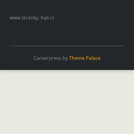
www stránky: Kali.cz
Careerpress by
Theme Palace