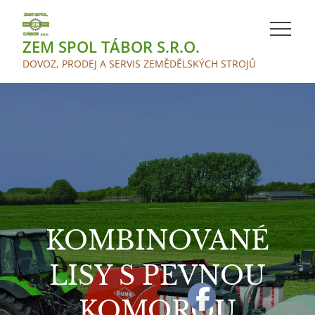
Skip
to
ZEM SPOL TÁBOR S.R.O.
content
DOVOZ, PRODEJ A SERVIS ZEMĚDĚLSKÝCH STROJŮ
KOMBINOVANÉ
LISY S PEVNOU
KOMOROU