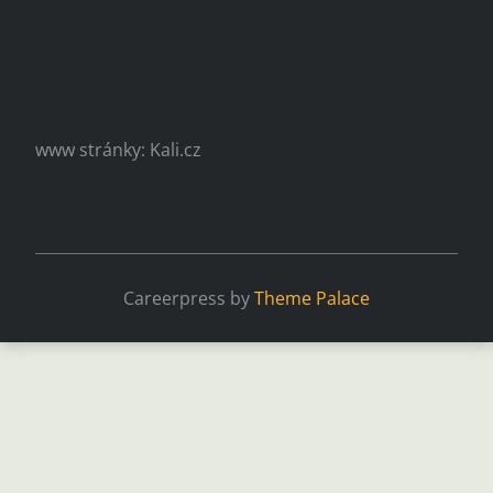
www stránky: Kali.cz
Careerpress by
Theme Palace