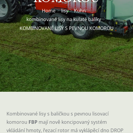
Home
lisy
Kuhn
kombinované lisy na kulaté balíky
KOMBINOVANÉ LISY S PEVNOU KOMOROU
Kombinované lisy s baličkou s pevnou lisovací
komorou
FBP
mají nově koncipovaný systém
vkládání hmoty, řezací rotor má vyklápěcí dno DROP