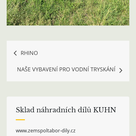
Navigace
RHINO
pro
NAŠE VYBAVENÍ PRO VODNÍ TRYSKÁNÍ
příspěvek
Sklad náhradních dílů KUHN
www.zemspoltabor-dily.cz