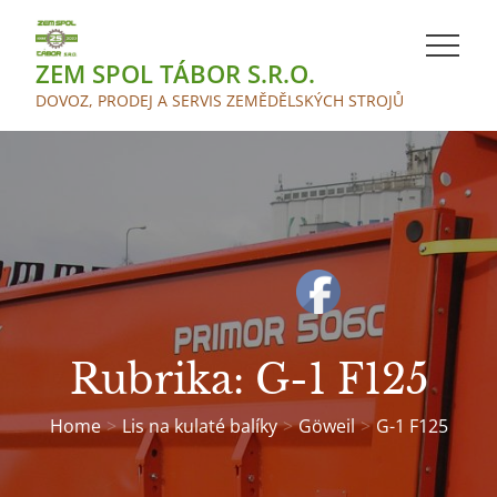
Skip
to
ZEM SPOL TÁBOR S.R.O.
content
DOVOZ, PRODEJ A SERVIS ZEMĚDĚLSKÝCH STROJŮ
Rubrika:
G-1 F125
Home
Lis na kulaté balíky
Göweil
G-1 F125