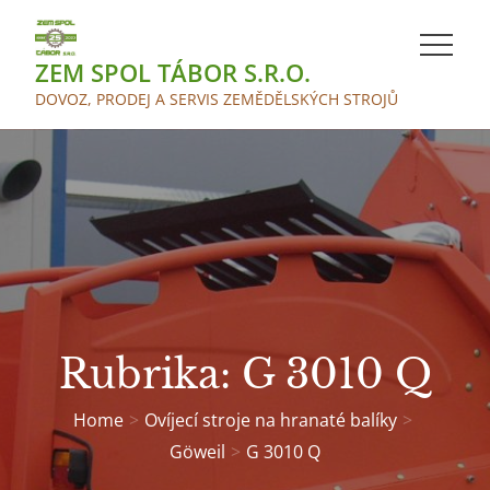
Skip
to
ZEM SPOL TÁBOR S.R.O.
content
DOVOZ, PRODEJ A SERVIS ZEMĚDĚLSKÝCH STROJŮ
Rubrika:
G 3010 Q
Home
Ovíjecí stroje na hranaté balíky
Göweil
G 3010 Q