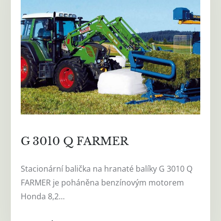
G 3010 Q FARMER
Stacionární balička na hranaté balíky G 3010 Q
FARMER je poháněna benzínovým motorem
Honda 8,2…