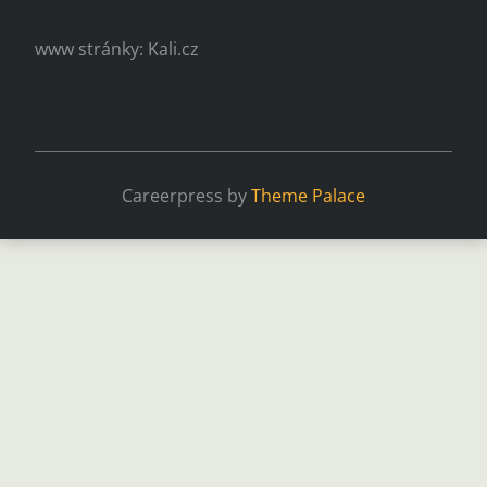
www stránky: Kali.cz
Careerpress by
Theme Palace