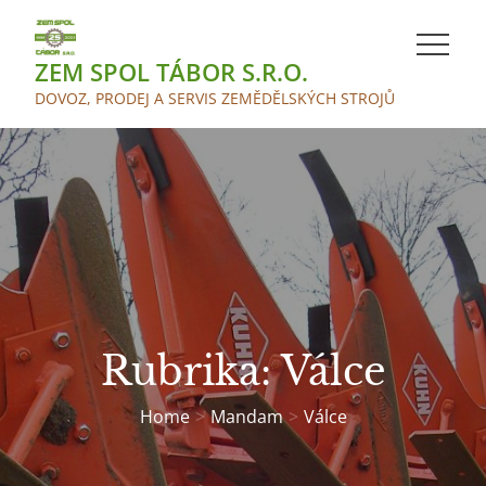
Skip
to
ZEM SPOL TÁBOR S.R.O.
content
DOVOZ, PRODEJ A SERVIS ZEMĚDĚLSKÝCH STROJŮ
Rubrika:
Válce
Home
Mandam
Válce