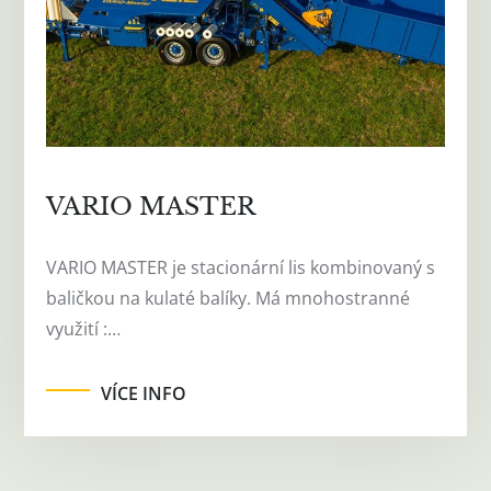
VARIO MASTER
VARIO MASTER je stacionární lis kombinovaný s
baličkou na kulaté balíky. Má mnohostranné
využití :…
VÍCE INFO