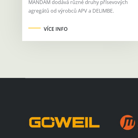
MANDAM dodává různé druhy přísevových
agregátů od výrobců APV a DELIMBE.
VÍCE INFO