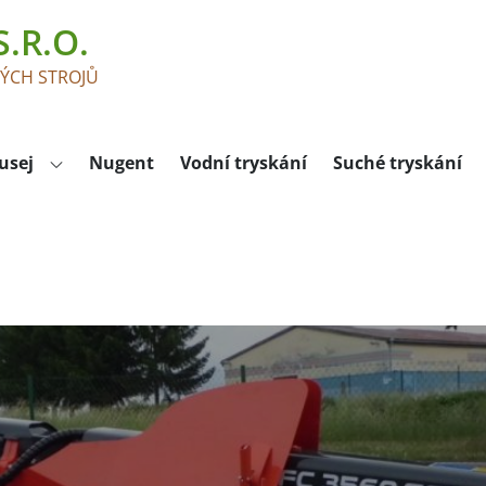
.R.O.
KÝCH STROJŮ
usej
Nugent
Vodní tryskání
Suché tryskání