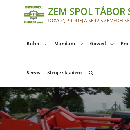
Skip
ZEM SPOL TÁBOR S
to
content
DOVOZ, PRODEJ A SERVIS ZEMĚDĚLS
Kuhn
Mandam
Göweil
Pne
Servis
Stroje skladem