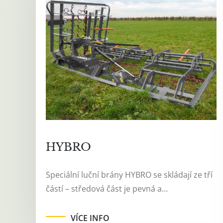
HYBRO
Speciální luční brány HYBRO se skládají ze tří
částí – středová část je pevná a…
VÍCE INFO