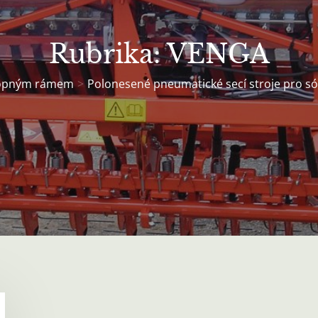
Rubrika:
VENGA
klopným rámem
Polonesené pneumatické secí stroje pro sól