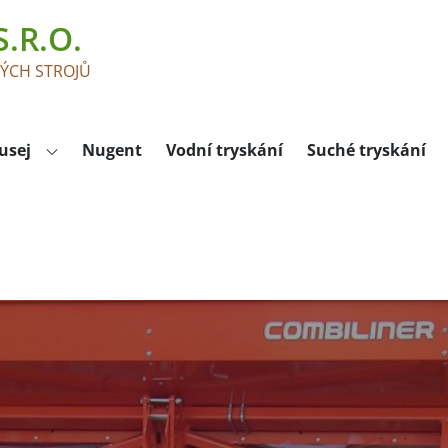
.R.O.
KÝCH STROJŮ
usej
Nugent
Vodní tryskání
Suché tryskání