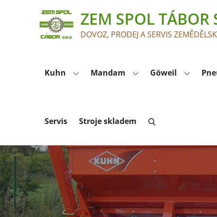
Skip
ZEM SPOL TÁBOR S
to
content
DOVOZ, PRODEJ A SERVIS ZEMĚDĚLS
Kuhn
Mandam
Göweil
Pne
Servis
Stroje skladem