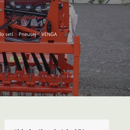
o setí
Pneusej
VENGA