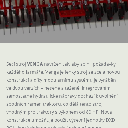
Secí stroj
VENGA
navržen tak, aby splnil požadavky
každého farmáře. Venga je lehký stroj se zcela novou
konstrukcí a díky modulárnímu systému je vyráběn
ve dvou verzích – nesené a tažené. Integrováním
samostatné hydraulické nápravy dochází k uvolnění
spodních ramen traktoru, co dělá tento stroj
vhodným pro traktory s výkonem od 80 HP. Nová
konstrukce umožňuje použít výsevní jednotky DXD
RC II, které dokonale ukládají osivo přímo do