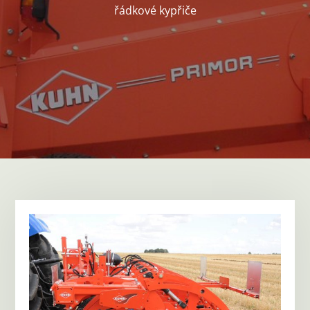
řádkové kypřiče