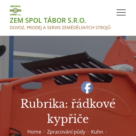
Skip
to
ZEM SPOL TÁBOR S.R.O.
content
DOVOZ, PRODEJ A SERVIS ZEMĚDĚLSKÝCH STROJŮ
Rubrika:
řádkové
kypřiče
Home
Zpracování půdy
Kuhn