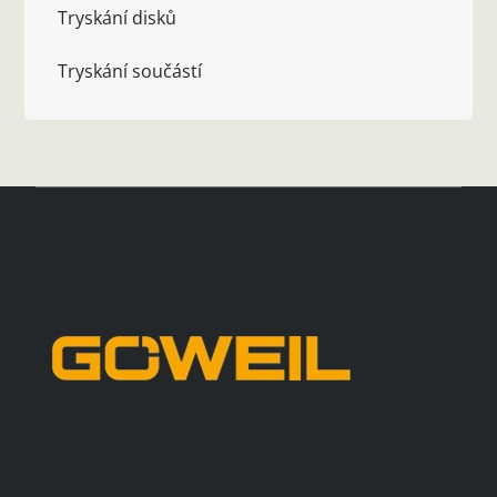
Tryskání disků
Tryskání součástí