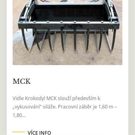
MCK
Vidle Krokodyl MCK slouží především k
„vykusování“ siláže. Pracovní záběr je 1,60 m –
1,80…
VÍCE INFO