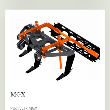
MGX
Podrývák MGX