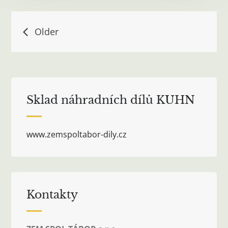
Navigace
Older
pro
příspěvky
Sklad náhradních dílů KUHN
www.zemspoltabor-dily.cz
Kontakty