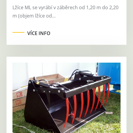
Lžíce ML se vyrábí v záběrech od 1,20 m do 2,20
m (objem lžíce od…
VÍCE INFO