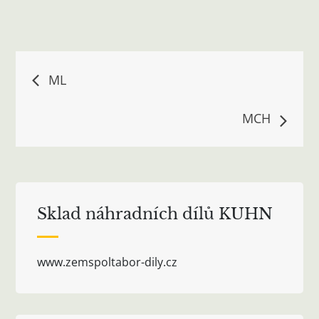
Navigace
ML
pro
MCH
příspěvek
Sklad náhradních dílů KUHN
www.zemspoltabor-dily.cz