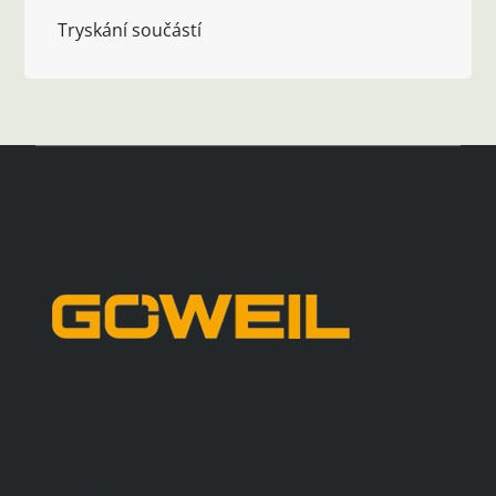
Tryskání součástí