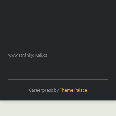
www stránky: Kali.cz
Careerpress by
Theme Palace