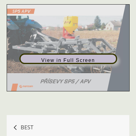
View in Full Screen
Navigace
BEST