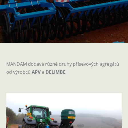
MANDAM dodává různé druhy přísevových agregátů
od výrobců
APV
a
DELIMBE
.