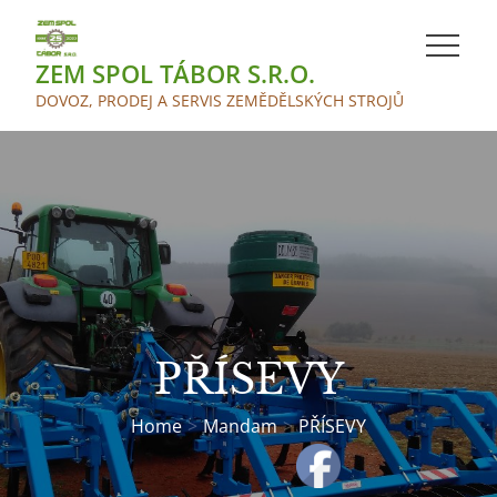
Skip
to
ZEM SPOL TÁBOR S.R.O.
content
DOVOZ, PRODEJ A SERVIS ZEMĚDĚLSKÝCH STROJŮ
PŘÍSEVY
Home
Mandam
PŘÍSEVY