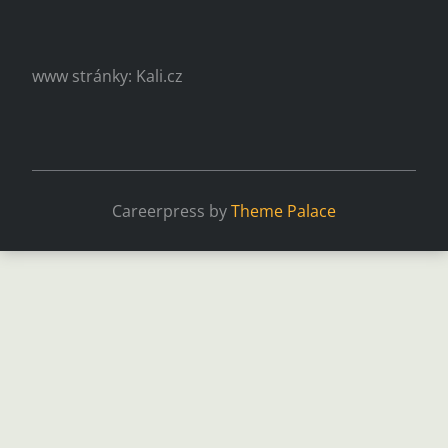
www stránky: Kali.cz
Careerpress by
Theme Palace