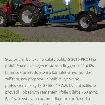
Stacionární balička na kulaté balíky
G 3010 PROFI
je
poháněna dieselovým motorem Ruggerini 11,4 KW +
baterie, startér, dobíjení a kompletní hydraulické
zařízení. Pro přepravu je balička vybavena
podvozkem s koly 15.0 / 55 – 17 AW. Ovíjení balíku se
provádí 1 oběžným ramenem (fólie o šířce 750 mm).
Balička je vybavena automatikou pro odříznutí a