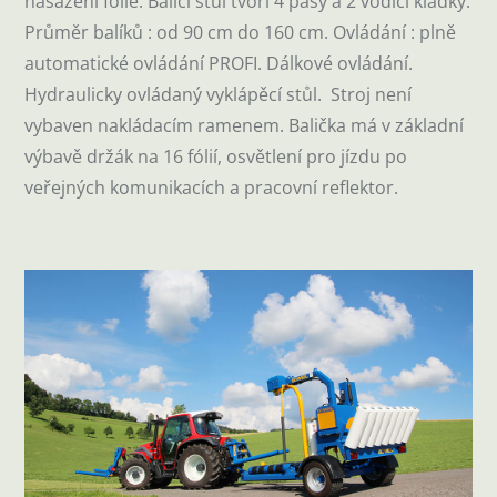
nasazení fólie. Balící stůl tvoří 4 pásy a 2 vodící kladky.
Průměr balíků : od 90 cm do 160 cm. Ovládání : plně
automatické ovládání PROFI. Dálkové ovládání.
Hydraulicky ovládaný vyklápěcí stůl. Stroj není
vybaven nakládacím ramenem. Balička má v základní
výbavě držák na 16 fólií, osvětlení pro jízdu po
veřejných komunikacích a pracovní reflektor.