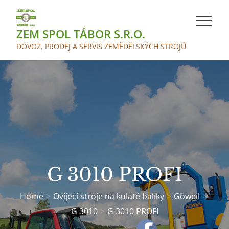
Skip
to
ZEM SPOL TÁBOR S.R.O.
content
DOVOZ, PRODEJ A SERVIS ZEMĚDĚLSKÝCH STROJŮ
G 3010 PROFI
Home
Ovíjecí stroje na kulaté balíky
Göweil
G 3010
G 3010 PROFI