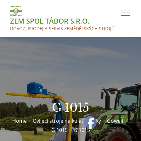
Skip
to
ZEM SPOL TÁBOR S.R.O.
content
DOVOZ, PRODEJ A SERVIS ZEMĚDĚLSKÝCH STROJŮ
G 1015
Home
Ovíjecí stroje na kulaté balíky
Göweil
G 1015
G 1015