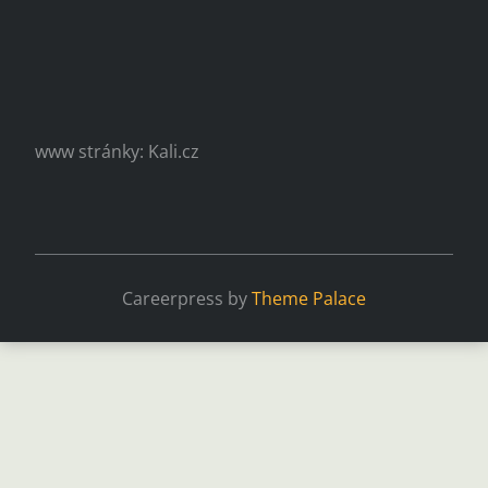
www stránky: Kali.cz
Careerpress by
Theme Palace