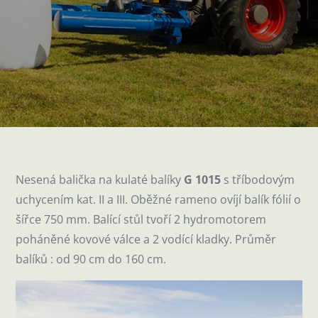
Nesená balička na kulaté balíky
G 1015
s tříbodovým
uchycením kat. II a III. Oběžné rameno ovíjí balík fólií o
šířce 750 mm. Balící stůl tvoří 2 hydromotorem
poháněné kovové válce a 2 vodící kladky. Průměr
balíků : od 90 cm do 160 cm.