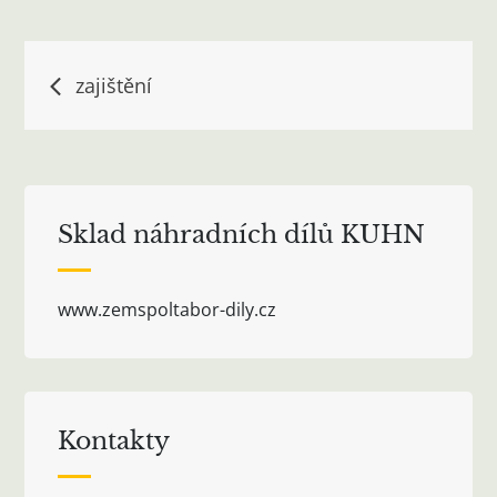
Navigace
zajištění
pro
příspěvek
Sklad náhradních dílů KUHN
www.zemspoltabor-dily.cz
Kontakty