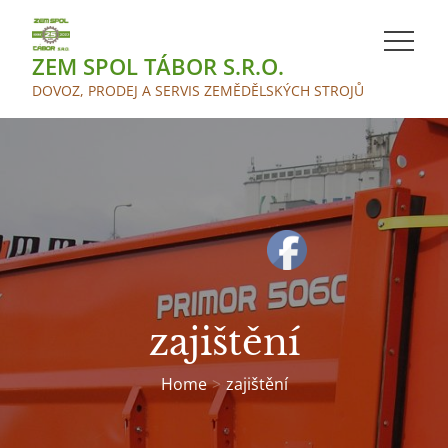
Skip
to
ZEM SPOL TÁBOR S.R.O.
content
DOVOZ, PRODEJ A SERVIS ZEMĚDĚLSKÝCH STROJŮ
zajištění
Home
zajištění