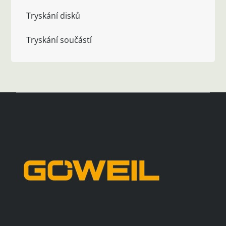
Tryskání disků
Tryskání součástí