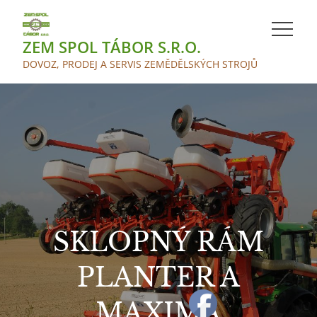
Skip
to
ZEM SPOL TÁBOR S.R.O.
content
DOVOZ, PRODEJ A SERVIS ZEMĚDĚLSKÝCH STROJŮ
SKLOPNÝ RÁM
PLANTER A
MAXIMA