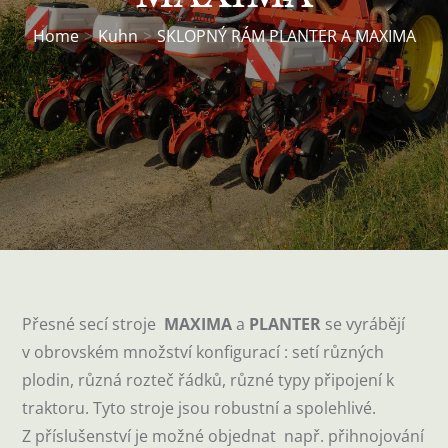
Home
Kuhn
SKLOPNÝ RÁM PLANTER A MAXIMA
Přesné secí stroje
MAXIMA
a
PLANTER
se vyrábějí
v obrovském množství konfigurací : setí různých
plodin, různá rozteč řádků, různé typy připojení k
traktoru. Tyto stroje jsou robustní a spolehlivé.
Z příslušenství je možné objednat např. přihnojování