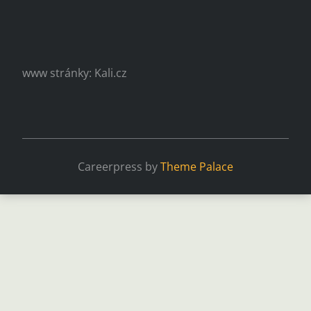
www stránky: Kali.cz
Careerpress by
Theme Palace