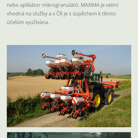
nebo aplikátor mikrogranulátů. MAXIMA je velmi
vhodná na služby a v ČR je s úspěchem k těmto
účelům využívána.