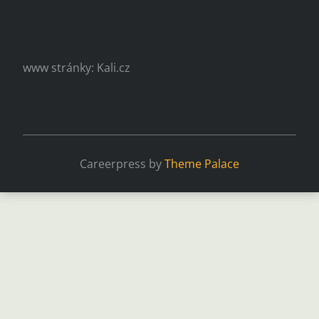
www stránky: Kali.cz
Careerpress by
Theme Palace