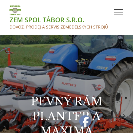
Skip
to
ZEM SPOL TÁBOR S.R.O.
content
DOVOZ, PRODEJ A SERVIS ZEMĚDĚLSKÝCH STROJŮ
PEVNÝ RÁM
PLANTER A
MAXIMA