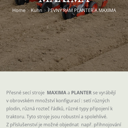
Home
Kuhn
PEVNÝ RÁM PLANTER A MAXIMA
Přesné secí stroje
MAXIMA
a
PLANTER
se vyrábějí
v obrovském množství konfigurací : setí různých
plodin, různá rozteč řádků, různé typy připojení k
traktoru. Tyto stroje jsou robustní a spolehlivé.
Z příslušenství je možné objednat např. přihnojování