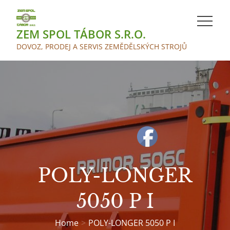
Skip
to
ZEM SPOL TÁBOR S.R.O.
content
DOVOZ, PRODEJ A SERVIS ZEMĚDĚLSKÝCH STROJŮ
POLY-LONGER
5050 P I
Home
POLY-LONGER 5050 P I