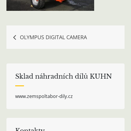
Navigace
OLYMPUS DIGITAL CAMERA
pro
příspěvek
Sklad náhradních dílů KUHN
www.zemspoltabor-dily.cz
Kontakty