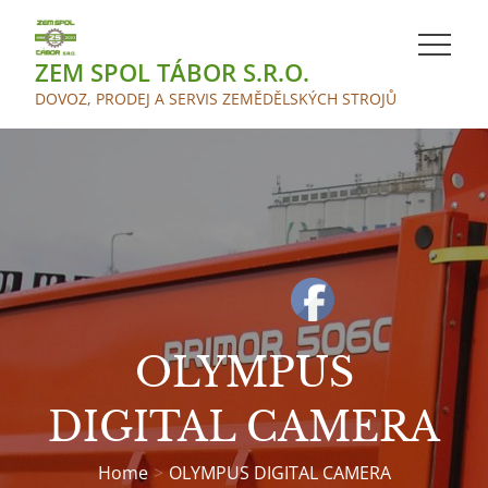
Skip
to
ZEM SPOL TÁBOR S.R.O.
content
DOVOZ, PRODEJ A SERVIS ZEMĚDĚLSKÝCH STROJŮ
OLYMPUS
DIGITAL CAMERA
Home
OLYMPUS DIGITAL CAMERA