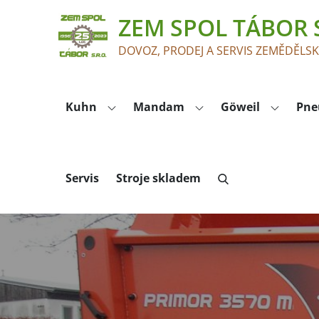
Skip
ZEM SPOL TÁBOR S
to
content
DOVOZ, PRODEJ A SERVIS ZEMĚDĚLS
Kuhn
Mandam
Göweil
Pne
Servis
Stroje skladem