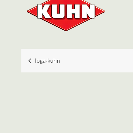
Navigace
loga-kuhn
pro
příspěvek