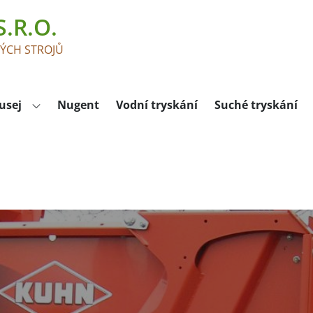
.R.O.
KÝCH STROJŮ
usej
Nugent
Vodní tryskání
Suché tryskání