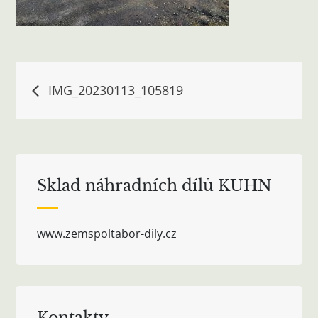
Navigace
IMG_20230113_105819
pro
příspěvek
Sklad náhradních dílů KUHN
www.zemspoltabor-dily.cz
Kontakty