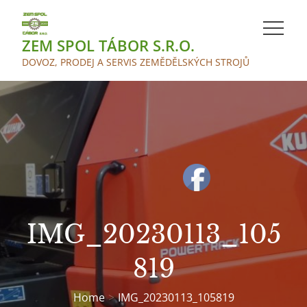
Skip
to
ZEM SPOL TÁBOR S.R.O.
content
DOVOZ, PRODEJ A SERVIS ZEMĚDĚLSKÝCH STROJŮ
IMG_20230113_105
819
Home
IMG_20230113_105819