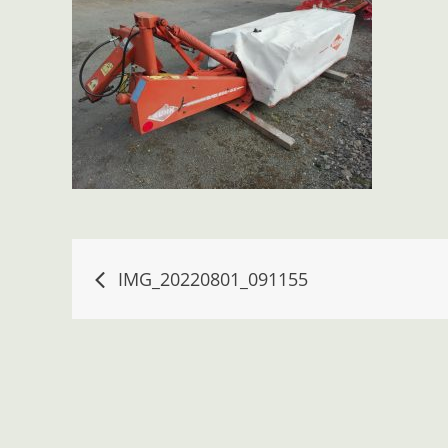
Navigace
IMG_20220801_091155
pro
příspěvek