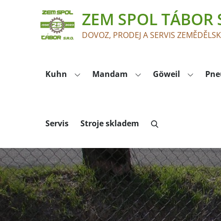
Skip
ZEM SPOL TÁBOR S
to
content
DOVOZ, PRODEJ A SERVIS ZEMĚDĚLS
Kuhn
Mandam
Göweil
Pne
Servis
Stroje skladem