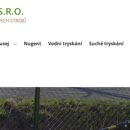
.R.O.
KÝCH STROJŮ
usej
Nugent
Vodní tryskání
Suché tryskání