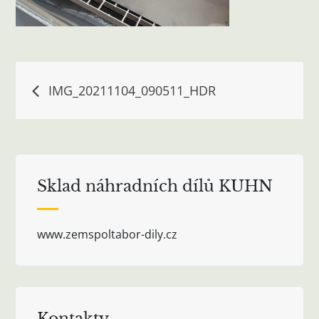
Navigace
IMG_20211104_090511_HDR
pro
příspěvek
Sklad náhradních dílů KUHN
www.zemspoltabor-dily.cz
Kontakty