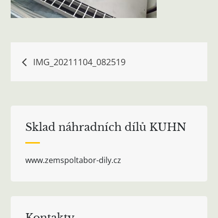
Navigace
IMG_20211104_082519
pro
příspěvek
Sklad náhradních dílů KUHN
www.zemspoltabor-dily.cz
Kontakty