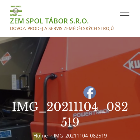
Skip
to
ZEM SPOL TÁBOR S.R.O.
content
DOVOZ, PRODEJ A SERVIS ZEMĚDĚLSKÝCH STROJŮ
IMG_20211104_082
519
Home
IMG_20211104_082519