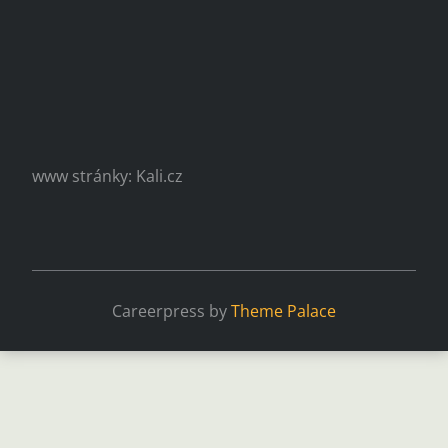
www stránky: Kali.cz
Careerpress by
Theme Palace