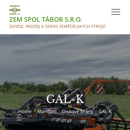
Skip
to
ZEM SPOL TÁBOR S.R.O.
content
DOVOZ, PRODEJ A SERVIS ZEMĚDĚLSKÝCH STROJŮ
GAL-K
Home
Mandam
Diskové brány
GAL-K