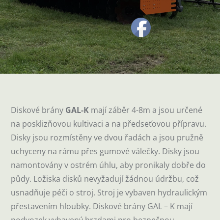
Diskové brány
GAL-K
mají záběr 4-8m a jsou určené
na posklizňovou kultivaci a na předseťovou přípravu.
Disky jsou rozmístěny ve dvou řadách a jsou pružně
uchyceny na rámu přes gumové válečky. Disky jsou
namontovány v ostrém úhlu, aby pronikaly dobře do
půdy. Ložiska disků nevyžadují žádnou údržbu, což
usnadňuje péči o stroj. Stroj je vybaven hydraulickým
přestavením hloubky. Diskové brány GAL – K mají
podvozek vybavený brzdami pro bezpečnou