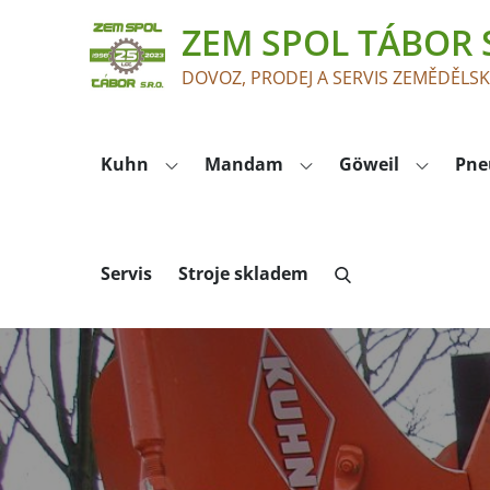
Skip
ZEM SPOL TÁBOR S
to
content
DOVOZ, PRODEJ A SERVIS ZEMĚDĚLS
Kuhn
Mandam
Göweil
Pne
Servis
Stroje skladem