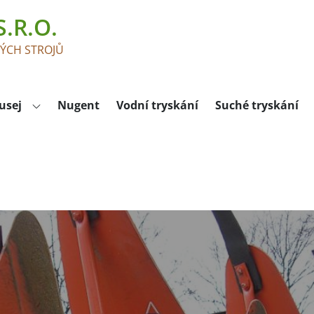
.R.O.
KÝCH STROJŮ
usej
Nugent
Vodní tryskání
Suché tryskání