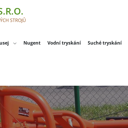
.R.O.
KÝCH STROJŮ
usej
Nugent
Vodní tryskání
Suché tryskání