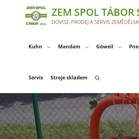
Skip
ZEM SPOL TÁBOR S
to
content
DOVOZ, PRODEJ A SERVIS ZEMĚDĚLS
Kuhn
Mandam
Göweil
Pne
Servis
Stroje skladem