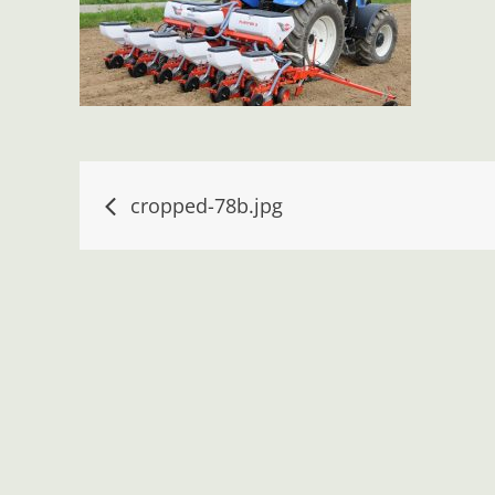
Navigace
cropped-78b.jpg
pro
příspěvek