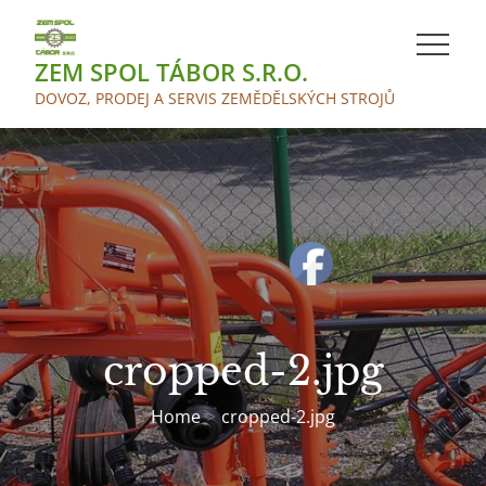
Skip
to
ZEM SPOL TÁBOR S.R.O.
content
DOVOZ, PRODEJ A SERVIS ZEMĚDĚLSKÝCH STROJŮ
cropped-2.jpg
Home
cropped-2.jpg