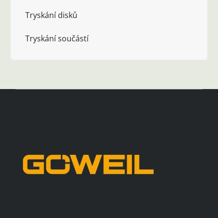
Tryskání disků
Tryskání součástí