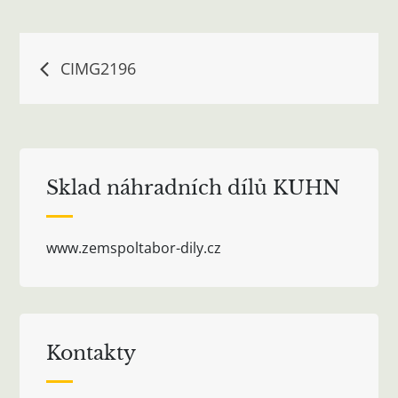
Navigace
CIMG2196
pro
příspěvek
Sklad náhradních dílů KUHN
www.zemspoltabor-dily.cz
Kontakty