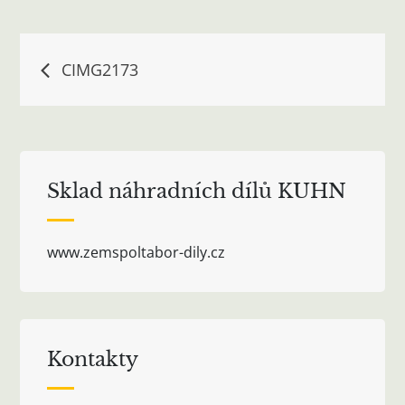
Navigace
CIMG2173
pro
příspěvek
Sklad náhradních dílů KUHN
www.zemspoltabor-dily.cz
Kontakty