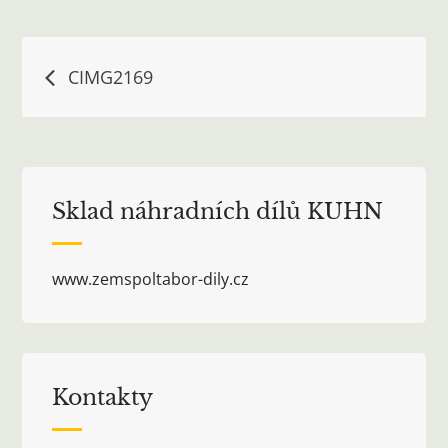
Navigace
CIMG2169
pro
příspěvek
Sklad náhradních dílů KUHN
www.zemspoltabor-dily.cz
Kontakty