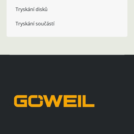
Tryskání disků
Tryskání součástí