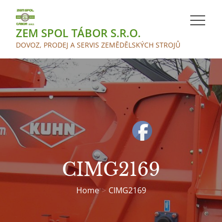
Skip
to
ZEM SPOL TÁBOR S.R.O.
content
DOVOZ, PRODEJ A SERVIS ZEMĚDĚLSKÝCH STROJŮ
CIMG2169
Home
CIMG2169