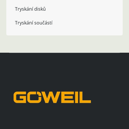
Tryskání disků
Tryskání součástí