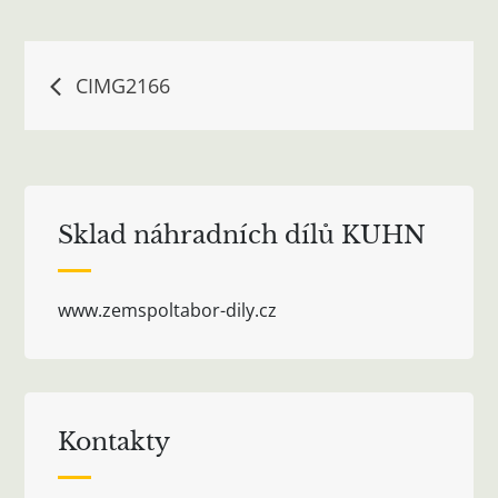
Navigace
CIMG2166
pro
příspěvek
Sklad náhradních dílů KUHN
www.zemspoltabor-dily.cz
Kontakty