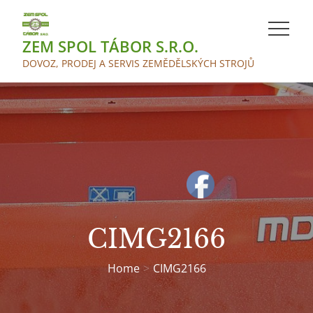
Skip
to
ZEM SPOL TÁBOR S.R.O.
content
DOVOZ, PRODEJ A SERVIS ZEMĚDĚLSKÝCH STROJŮ
CIMG2166
Home
CIMG2166