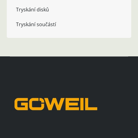
Tryskání disků
Tryskání součástí