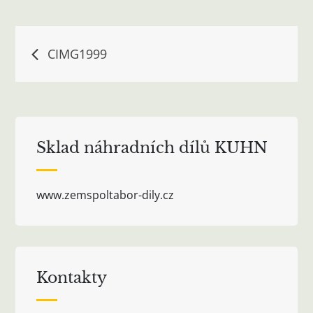
Navigace
CIMG1999
pro
příspěvek
Sklad náhradních dílů KUHN
www.zemspoltabor-dily.cz
Kontakty