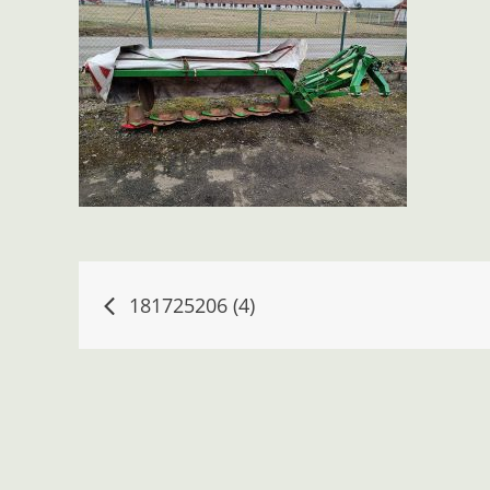
Navigace
181725206 (4)
pro
příspěvek