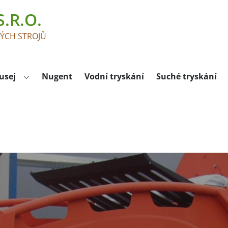
.R.O.
KÝCH STROJŮ
usej
Nugent
Vodní tryskání
Suché tryskání