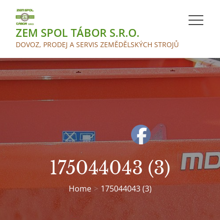
Skip
to
ZEM SPOL TÁBOR S.R.O.
content
DOVOZ, PRODEJ A SERVIS ZEMĚDĚLSKÝCH STROJŮ
175044043 (3)
Home
175044043 (3)