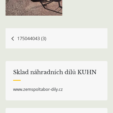
Navigace
175044043 (3)
pro
příspěvek
Sklad náhradních dílů KUHN
www.zemspoltabor-dily.cz