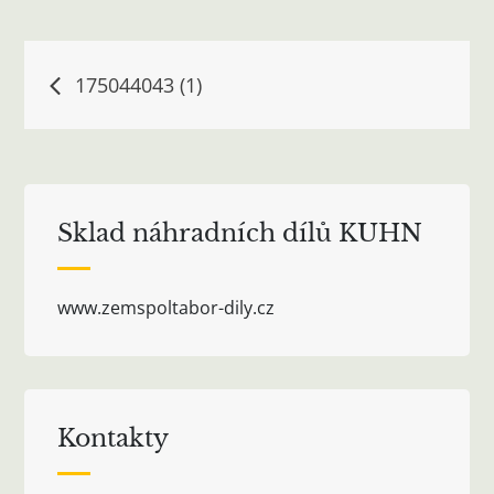
Navigace
175044043 (1)
pro
příspěvek
Sklad náhradních dílů KUHN
www.zemspoltabor-dily.cz
Kontakty