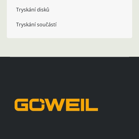
Tryskání disků
Tryskání součástí