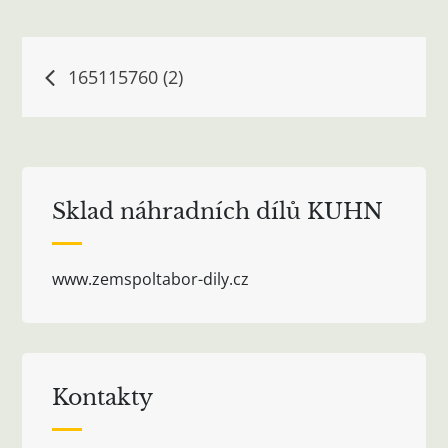
Navigace
165115760 (2)
pro
příspěvek
Sklad náhradních dílů KUHN
www.zemspoltabor-dily.cz
Kontakty