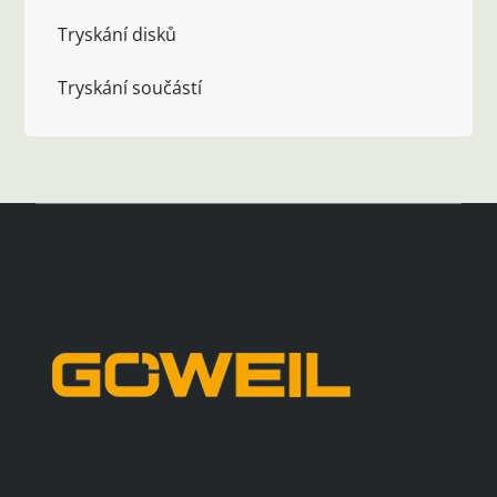
Tryskání disků
Tryskání součástí