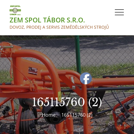
Skip
to
ZEM SPOL TÁBOR S.R.O.
content
DOVOZ, PRODEJ A SERVIS ZEMĚDĚLSKÝCH STROJŮ
165115760 (2)
Home
165115760 (2)