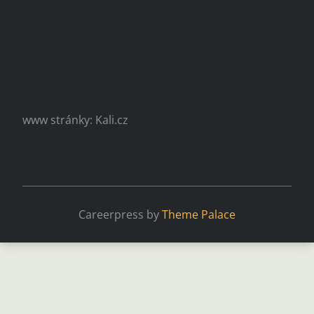
www stránky: Kali.cz
Careerpress by
Theme Palace