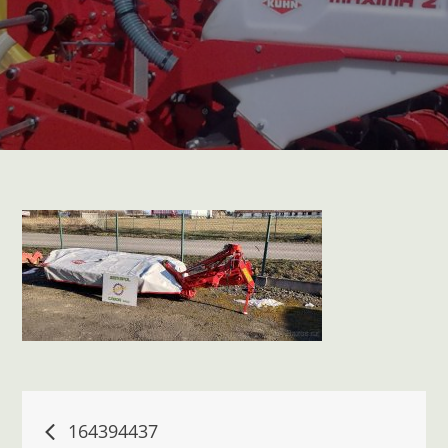
Navigace
164394437