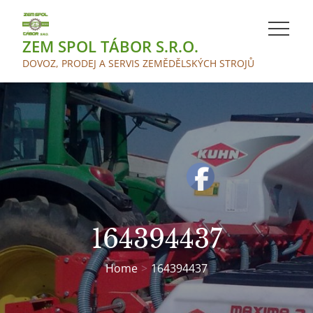
Skip
to
ZEM SPOL TÁBOR S.R.O.
content
DOVOZ, PRODEJ A SERVIS ZEMĚDĚLSKÝCH STROJŮ
164394437
Home
164394437